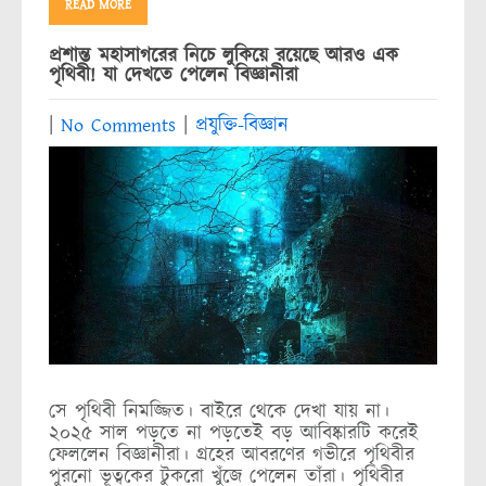
READ MORE
প্রশান্ত মহাসাগরের নিচে লুকিয়ে রয়েছে আরও এক
পৃথিবী! যা দেখতে পেলেন বিজ্ঞানীরা
|
No Comments
|
প্রযুক্তি-বিজ্ঞান
সে পৃথিবী নিমজ্জিত। বাইরে থেকে দেখা যায় না।
২০২৫ সাল পড়তে না পড়তেই বড় আবিষ্কারটি করেই
ফেললেন বিজ্ঞানীরা। গ্রহের আবরণের গভীরে পৃথিবীর
পুরনো ভূত্বকের টুকরো খুঁজে পেলেন তাঁরা। পৃথিবীর