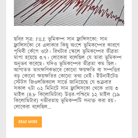
ছবির সূত্র: FILE ভূমিকম্প সান ফ্রান্সিসকো: সান
ফ্রান্সিসকো বে এলাকার কিছু অংশে ভূমিকম্পের কারণে
পৃথিবী কেঁপে ওঠে। রিখটার স্কেলে ভূমিকম্পের তীব্রতা
মাপা হয়েছে ৩.৭। লোকেরা বলেছিল যে তারা ভূমিকম্প
অনুভব করেছে। যদিও ভূমিকম্পের তীব্রতা কম ছিল।
আপাতত তাৎক্ষণিকভাবে কোনো ক্ষয়ক্ষতি বা সম্পত্তির
বড় কোনো ক্ষয়ক্ষতির কোনো তথ্য নেই। ইউনাইটেড
স্টেটস জিওলজিক্যাল সার্ভে জানিয়েছে যে শুক্রবার
সকাল ৭টা ০২ মিনিটে সান ফ্রান্সিসকো থেকে প্রায় ৩
মাইল (৪.৮ কিলোমিটার) উত্তর-পশ্চিমে ১২ মাইল (১৯
কিলোমিটার) গভীরতায় ভূমিকম্পটি সনাক্ত করা হয়।
লোকেরা বলেছিল…
READ MORE