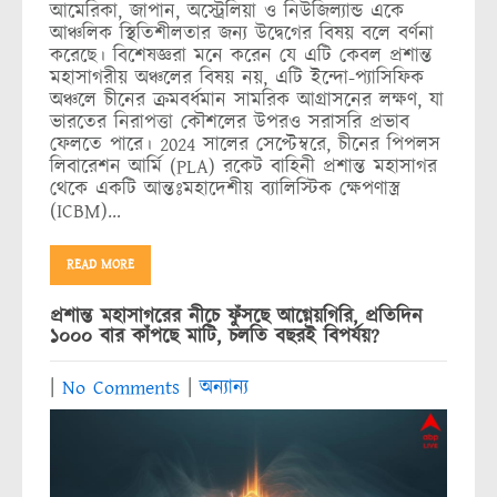
আমেরিকা, জাপান, অস্ট্রেলিয়া ও নিউজিল্যান্ড একে
আঞ্চলিক স্থিতিশীলতার জন্য উদ্বেগের বিষয় বলে বর্ণনা
করেছে। বিশেষজ্ঞরা মনে করেন যে এটি কেবল প্রশান্ত
মহাসাগরীয় অঞ্চলের বিষয় নয়, এটি ইন্দো-প্যাসিফিক
অঞ্চলে চীনের ক্রমবর্ধমান সামরিক আগ্রাসনের লক্ষণ, যা
ভারতের নিরাপত্তা কৌশলের উপরও সরাসরি প্রভাব
ফেলতে পারে। 2024 সালের সেপ্টেম্বরে, চীনের পিপলস
লিবারেশন আর্মি (PLA) রকেট বাহিনী প্রশান্ত মহাসাগর
থেকে একটি আন্তঃমহাদেশীয় ব্যালিস্টিক ক্ষেপণাস্ত্র
(ICBM)…
READ MORE
প্রশান্ত মহাসাগরের নীচে ফুঁসছে আগ্নেয়গিরি, প্রতিদিন
১০০০ বার কাঁপছে মাটি, চলতি বছরই বিপর্যয়?
|
No Comments
|
অন্যান্য