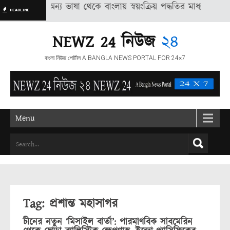
সংবাদ অন্য ভাষা থেকে বাংলায় স্বয়ংক্রিয় পদ্ধতির মাধ্যমে অনুদিত, তাই ভ
HEADLINE
NEWZ 24 নিউজ
২৪
বাংলা নিউজ পোর্টাল A BANGLA NEWS PORTAL FOR 24×7
Menu
Tag: প্রশান্ত মহাসাগর
চীনের নতুন ‘মিসাইল বার্তা’: পারমাণবিক সাবমেরিন