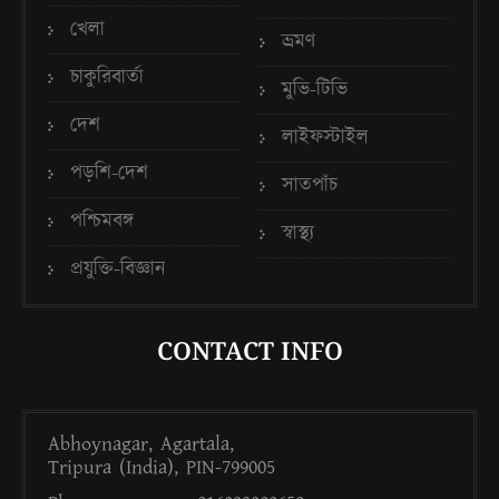
খেলা
ভ্রমণ
চাকুরিবার্তা
মুভি-টিভি
দেশ
লাইফস্টাইল
পড়শি-দেশ
সাতপাঁচ
পশ্চিমবঙ্গ
স্বাস্থ্য
প্রযুক্তি-বিজ্ঞান
CONTACT INFO
Abhoynagar, Agartala,
Tripura (India), PIN-799005