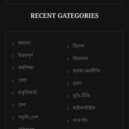
RECENT GATEGORIES
অন্যান্য
বিদেশ
উত্তরপূর্ব
বিনোদন
কর্মশিক্ষা
ব্যবসা-অর্থনীতি
খেলা
ভ্রমণ
চাকুরিবার্তা
মুভি-টিভি
দেশ
লাইফস্টাইল
পড়শি-দেশ
সাতপাঁচ