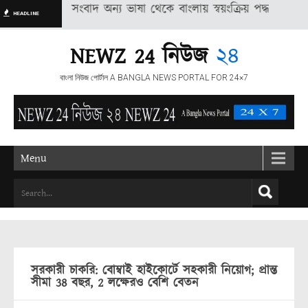
 বেশ কিছু সংবাদ অন্য ভাষা থেকে বাংলায় স্বয়ংক্রিয় পদ্ধতির মাধ্যমে অন
HEADLINE
NEWZ 24 নিউজ
২৪
বাংলা নিউজ পোর্টাল A BANGLA NEWS PORTAL FOR 24×7
Menu
সরকারী চাকরি: বোম্বাই হাইকোর্টে সহকারী নিয়োগ; প্রান্ত
সীমা 38 বছর, 2 লক্ষেরও বেশি বেতন