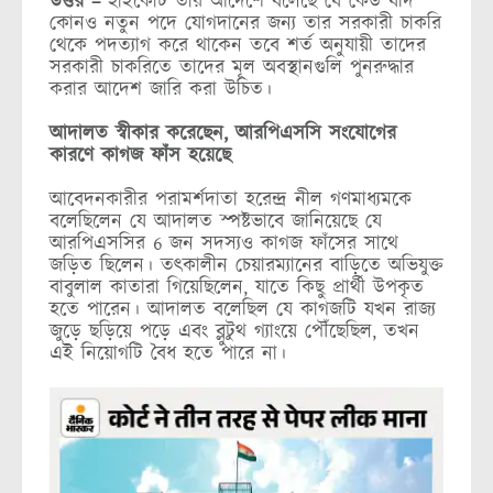
উত্তর –
হাইকোর্ট তার আদেশে বলেছে যে কেউ যদি
কোনও নতুন পদে যোগদানের জন্য তার সরকারী চাকরি
থেকে পদত্যাগ করে থাকেন তবে শর্ত অনুযায়ী তাদের
সরকারী চাকরিতে তাদের মূল অবস্থানগুলি পুনরুদ্ধার
করার আদেশ জারি করা উচিত।
আদালত স্বীকার করেছেন, আরপিএসসি সংযোগের
কারণে কাগজ ফাঁস হয়েছে
আবেদনকারীর পরামর্শদাতা হরেন্দ্র নীল গণমাধ্যমকে
বলেছিলেন যে আদালত স্পষ্টভাবে জানিয়েছে যে
আরপিএসসির 6 জন সদস্যও কাগজ ফাঁসের সাথে
জড়িত ছিলেন। তত্কালীন চেয়ারম্যানের বাড়িতে অভিযুক্ত
বাবুলাল কাতারা গিয়েছিলেন, যাতে কিছু প্রার্থী উপকৃত
হতে পারেন। আদালত বলেছিল যে কাগজটি যখন রাজ্য
জুড়ে ছড়িয়ে পড়ে এবং ব্লুটুথ গ্যাংয়ে পৌঁছেছিল, তখন
এই নিয়োগটি বৈধ হতে পারে না।