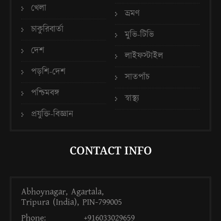
খেলা
ভ্রমণ
চাকুরিবার্তা
মুভি-টিভি
দেশ
লাইফস্টাইল
পড়শি-দেশ
সাতপাঁচ
পশ্চিমবঙ্গ
স্বাস্থ্য
প্রযুক্তি-বিজ্ঞান
CONTACT INFO
Abhoynagar, Agartala,
Tripura (India), PIN-799005
Phone:
+916033029659