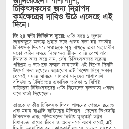
জানিয়েছেন। পাশাপাশি,
চিকিৎসকদের জন্য নিরাপদ
কর্মক্ষেত্রের দাবিও উঠে এসেছে এই
দিনে।
জি ২৪ ঘণ্টা ডিজিটাল ব্যুরো:
প্রতি বছর ১ জুলাই
ভারতজুড়ে অত্যন্ত শ্রদ্ধার সঙ্গে পালন করা হয় ‘জাতীয়
চিকিৎসক দিবস’। সমাজকে সুস্থ রাখতে এবং মহামারীর
মতো কঠিন সময়ে নিজেদের জীবন বাজি রেখে যাঁরা
দিনরাত কাজ করে যান, সেই চিকিৎসকদের অক্লান্ত
পরিশ্রম ও ত্যাগকে সম্মান জানাতেই এই বিশেষ দিনটি
উৎসর্গ করা হয়েছে। আজকের এই বিশেষ দিনে সকাল
থেকেই সমাজ মাধ্যমে সাধারণ মানুষের পাশাপাশি
বলিউড ও টলিউডের একাধিক তারকা ও বিশিষ্ট
ব্যক্তিত্বরা চিকিৎসকদের প্রতি নিজেদের কৃতজ্ঞতা প্রকাশ
করে বার্তা দিয়েছেন।
ভারতে জাতীয় চিকিৎসক দিবস পালনের পেছনে রয়েছে
এক মহান বাঙালি ব্যক্তিত্বের ইতিহাস। দেশের কিংবদন্তি
চিকিৎসক এবং পশ্চিমবঙ্গের দ্বিতীয় মুখ্যমন্ত্রী ডক্টর
বিধানচন্দ্র রায়ের জীবন ও অবদানকে স্মরণ করেই এই
দিনটি উদযাপিত হয়। কাকতালীয়ভাবে, ১৮৮২ সালের ১