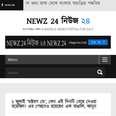
িছু সংবাদ অন্য ভাষা থেকে বাংলায় স্বয়ংক্রিয় পদ্ধতির মাধ্যমে অনুদিত, 
HEADLINE
NEWZ 24 নিউজ
২৪
বাংলা নিউজ পোর্টাল A BANGLA NEWS PORTAL FOR 24×7
Menu
১ জুলাই ‘ডক্টরস ডে’, কেন এই দিনটি বেছে নেওয়া
হয়েছিল? এর পেছনেও রয়েছেন এক বাঙালি, জানুন