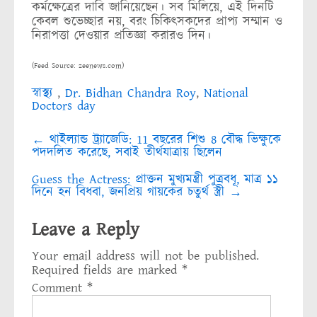
কর্মক্ষেত্রের দাবি জানিয়েছেন। সব মিলিয়ে, এই দিনটি
কেবল শুভেচ্ছার নয়, বরং চিকিৎসকদের প্রাপ্য সম্মান ও
নিরাপত্তা দেওয়ার প্রতিজ্ঞা করারও দিন।
(Feed Source: zeenews.com)
স্বাস্থ্য
,
Dr. Bidhan Chandra Roy
,
National
Doctors day
Post
←
থাইল্যান্ড ট্র্যাজেডি: 11 বছরের শিশু 8 বৌদ্ধ ভিক্ষুকে
navigation
পদদলিত করেছে, সবাই তীর্থযাত্রায় ছিলেন
Guess the Actress: প্রাক্তন মুখ্যমন্ত্রী পুত্রবধূ, মাত্র ১১
দিনে হন বিধবা, জনপ্রিয় গায়কের চতুর্থ স্ত্রী
→
Leave a Reply
Your email address will not be published.
Required fields are marked
*
Comment
*