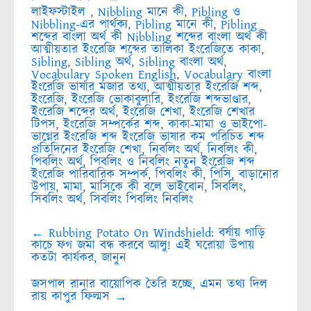
লাইফস্টাইল
,
Nibbling মানে কী
,
Pibling ও
Nibbling-এর পার্থক্য
,
Pibling মানে কী
,
Pibling
শব্দের বাংলা অর্থ কী Nibbling শব্দের বাংলা অর্থ কী
আত্মীয়তার ইংরেজি শব্দের তালিকা ইংরেজিতে কাকা
,
Sibling
,
Sibling অর্থ
,
Sibling বাংলা অর্থ
,
Vocabulary Spoken English
,
Vocabulary বাংলা
ইংরেজি ভাষার মজার তথ্য
,
আত্মীয়তার ইংরেজি শব্দ
,
ইংরেজি
,
ইংরেজি ভোকাবুলারি
,
ইংরেজি শব্দভাণ্ডার
,
ইংরেজি শব্দের অর্থ
,
ইংরেজি শেখা
,
ইংরেজি শেখার
টিপস
,
ইংরেজি সম্পর্কের শব্দ
,
কাকা-মামা ও ভাইপো-
ভাগ্নের ইংরেজি শব্দ ইংরেজি ভাষার কম পরিচিত শব্দ
প্রতিদিনের ইংরেজি শেখা
,
নিবলিং অর্থ
,
নিবলিং কী
,
পিবলিং অর্থ
,
পিবলিং ও নিবলিং নতুন ইংরেজি শব্দ
ইংরেজি পারিবারিক সম্পর্ক
,
পিবলিং কী
,
পিসি
,
বাড়ানোর
উপায়
,
মামা
,
মাসিকে কী বলে ভাইবোন
,
সিবলিং
,
সিবলিং অর্থ
,
সিবলিং পিবলিং নিবলিং
Post
←
Rubbing Potato On Windshield: বর্ষায় গাড়ি
navigation
কাচে ফগ জমা বন্ধ করবে আলু! এই ঘরোয়া উপায়
কতটা কার্যকর, জানুন
জসপাল রানার বায়োপিক তৈরি হচ্ছে, এমন তথ্য দিল
রায় কাপুর ফিল্মস
→