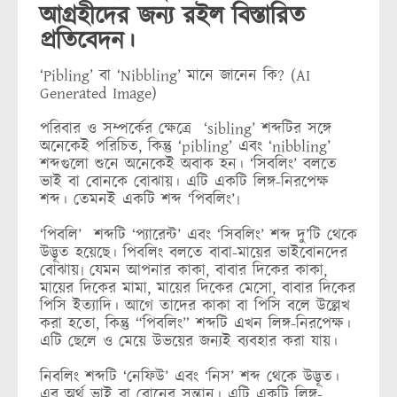
আগ্রহীদের জন্য রইল বিস্তারিত
প্রতিবেদন।
‘Pibling’ বা ‘Nibbling’ মানে জানেন কি? (AI
Generated Image)
পরিবার ও সম্পর্কের ক্ষেত্রে ‘sibling’ শব্দটির সঙ্গে
অনেকেই পরিচিত, কিন্তু ‘pibling’ এবং ‘nibbling’
শব্দগুলো শুনে অনেকেই অবাক হন। ‘সিবলিং’ বলতে
ভাই বা বোনকে বোঝায়। এটি একটি লিঙ্গ-নিরপেক্ষ
শব্দ। তেমনই একটি শব্দ ‘পিবলিং’৷
‘পিবলি’ শব্দটি ‘প্যারেন্ট’ এবং ‘সিবলিং’ শব্দ দু’টি থেকে
উদ্ভূত হয়েছে। পিবলিং বলতে বাবা-মায়ের ভাইবোনদের
বোঝায়৷ যেমন আপনার কাকা, বাবার দিকের কাকা,
মায়ের দিকের মামা, মায়ের দিকের মেসো, বাবার দিকের
পিসি ইত্যাদি। আগে তাদের কাকা বা পিসি বলে উল্লেখ
করা হতো, কিন্তু “পিবলিং” শব্দটি এখন লিঙ্গ-নিরপেক্ষ।
এটি ছেলে ও মেয়ে উভয়ের জন্যই ব্যবহার করা যায়।
নিবলিং শব্দটি ‘নেফিউ’ এবং ‘নিস’ শব্দ থেকে উদ্ভূত।
এর অর্থ ভাই বা বোনের সন্তান। এটি একটি লিঙ্গ-