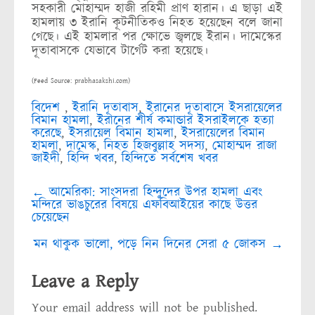
সহকারী মোহাম্মদ হাজী রহিমী প্রাণ হারান। এ ছাড়া এই
হামলায় ৩ ইরানি কূটনীতিকও নিহত হয়েছেন বলে জানা
গেছে। এই হামলার পর ক্ষোভে জ্বলছে ইরান। দামেস্কের
দূতাবাসকে যেভাবে টার্গেট করা হয়েছে।
(Feed Source: prabhasakshi.com)
বিদেশ
,
ইরানি দূতাবাস
,
ইরানের দূতাবাসে ইসরায়েলের
বিমান হামলা
,
ইরানের শীর্ষ কমান্ডার ইসরাইলকে হত্যা
করেছে
,
ইসরায়েল বিমান হামলা
,
ইসরায়েলের বিমান
হামলা
,
দামেস্ক
,
নিহত হিজবুল্লাহ সদস্য
,
মোহাম্মদ রাজা
জাইদী
,
হিন্দি খবর
,
হিন্দিতে সর্বশেষ খবর
Post
←
আমেরিকা: সাংসদরা হিন্দুদের উপর হামলা এবং
navigation
মন্দিরে ভাঙচুরের বিষয়ে এফবিআইয়ের কাছে উত্তর
চেয়েছেন
মন থাকুক ভালো, পড়ে নিন দিনের সেরা ৫ জোকস
→
Leave a Reply
Your email address will not be published.