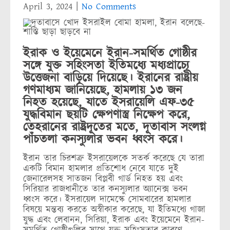
April 3, 2024
|
No Comments
ইরাক ও ইয়েমেনে ইরান-সমর্থিত গোষ্ঠীর
সঙ্গে যুক্ত সহিংসতা ইতিমধ্যে মধ্যপ্রাচ্যে
উত্তেজনা বাড়িয়ে দিয়েছে। ইরানের রাষ্ট্রীয়
গণমাধ্যম জানিয়েছে, হামলায় ১৩ জন
নিহত হয়েছে, যাতে ইসরায়েলি এফ-৩৫
যুদ্ধবিমান ছয়টি ক্ষেপণাস্ত্র নিক্ষেপ করে,
তেহরানের রাষ্ট্রদূতের মতে, দূতাবাস সংলগ্ন
পাঁচতলা কনস্যুলার ভবন ধ্বংস করে।
ইরান তার চিরশত্রু ইসরায়েলকে সতর্ক করেছে যে তারা
একটি বিমান হামলার প্রতিশোধ নেবে যাতে দুই
জেনারেলসহ সাতজন বিপ্লবী গার্ড নিহত হয় এবং
সিরিয়ার রাজধানীতে তার কনস্যুলার অ্যানেক্স ভবন
ধ্বংস করে। ইসরায়েল দামেস্কে সোমবারের হামলার
বিষয়ে মন্তব্য করতে অস্বীকার করেছে, যা ইতিমধ্যে গাজা
যুদ্ধ এবং লেবানন, সিরিয়া, ইরাক এবং ইয়েমেনে ইরান-