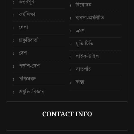
উত্তরপূর্ব
বিনোদন
কর্মশিক্ষা
ব্যবসা-অর্থনীতি
খেলা
ভ্রমণ
চাকুরিবার্তা
মুভি-টিভি
দেশ
লাইফস্টাইল
পড়শি-দেশ
সাতপাঁচ
পশ্চিমবঙ্গ
স্বাস্থ্য
প্রযুক্তি-বিজ্ঞান
CONTACT INFO