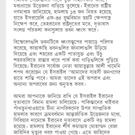
সমর্থিত গোষ্ঠীগুলির সাথে যুক্ত সহিংসতার কারণে
মধ্যপ্রাচ্যে উত্তেজনা বাড়িয়ে তুলেছে। ইরানের রাষ্ট্রীয়
গণমাধ্যম জানিয়েছে, হামলায় ১৩ জন নিহত হয়েছে,
যাতে ইসরায়েলি এফ-৩৫ যুদ্ধবিমান ছয়টি ক্ষেপণাস্ত্র
নিক্ষেপ করে, তেহরানের রাষ্ট্রদূতের মতে, দূতাবাস
সংলগ্ন পাঁচতলা কনস্যুলার ভবন ধ্বংস করে।
বিস্ফোরণগুলি ভবনটিকে ধ্বংসস্তূপের পাহাড়ে পরিণত
করেছে, কাছাকাছি ভবনগুলির জানালাগুলি উড়িয়ে
দিয়েছে এবং শহরের একটি পাতাযুক্ত এবং উঁচু
শহরতলিতে রাস্তার ধারে পার্ক করা গাড়িগুলিকে পুড়িয়ে
দিয়েছে৷ ইরানের সর্বোচ্চ নেতা আয়াতুল্লাহ আলী খামেনি
শপথ করেছেন যে ইসরাইল “আমাদের সাহসী জনগণের
হাতে শাস্তি পাবে। আমরা তাদের এই অপরাধ এবং
অন্যান্য অপরাধের জন্য অনুতপ্ত করব।
আমরা আপনাকে জানিয়ে রাখি যে ইসরাইল ইরানের
দূতাবাসে বিমান হামলা চালিয়েছে। পাকিস্তানের খাইবার
পাখতুনখাওয়াতে চীনা নাগরিকদের উপর সাম্প্রতিক
হামলার কারণে ক্রমবর্ধমান আন্তর্জাতিক উত্তেজনার মধ্যে,
সিরিয়ার দামেস্কে ইরানের দূতাবাসে একটি বড় হামলা
হয়েছে। হামলায় ইরানের শীর্ষ কমান্ডার মোহাম্মদ রেজা
জাহিদির মৃত্যুর খবর পাওয়া গেছে। এতে জাহিদের