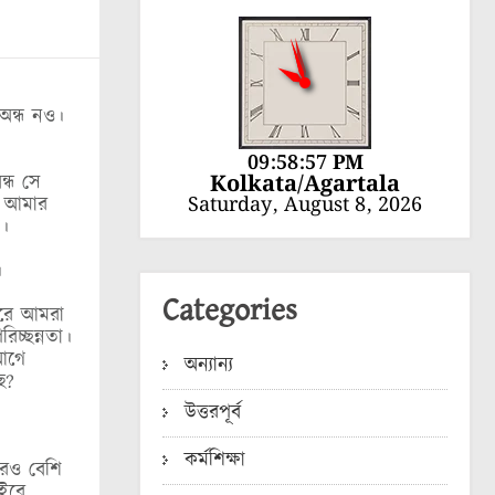
 অন্ধ নও।
09:58:58 PM
Kolkata/Agartala
ন্ধ সে
Saturday, August 8, 2026
য় আমার
।
।
Categories
ারে আমরা
রিচ্ছন্নতা।
আগে
অন্যান্য
ছ?
উত্তরপূর্ব
কর্মশিক্ষা
রও বেশি
ইরে