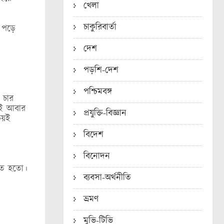
খেলা
চাকুরিবার্তা
ে পড়ে
দেশ
পড়শি-দেশ
পশ্চিমবঙ্গ
 চার
গই আবার
প্রযুক্তি-বিজ্ঞান
চয়ই
বিদেশ
বিনোদন
খতে হতো।
ব্যবসা-অর্থনীতি
ভ্রমণ
মুভি-টিভি