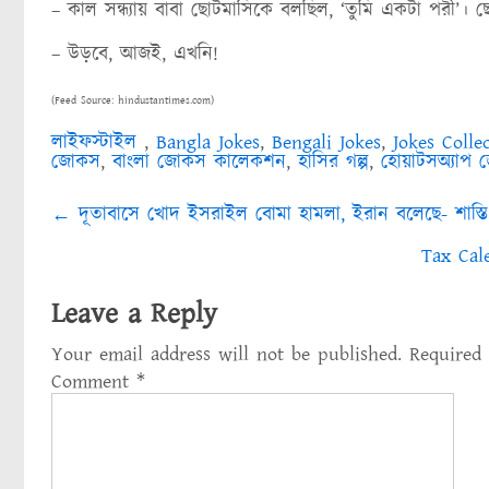
– কাল সন্ধ্যায় বাবা ছোটমাসিকে বলছিল, ‘তুমি একটা পরী’।
– উড়বে, আজই, এখনি!
(Feed Source: hindustantimes.com)
লাইফস্টাইল
,
Bangla Jokes
,
Bengali Jokes
,
Jokes Colle
জোকস
,
বাংলা জোকস কালেকশন
,
হাসির গল্প
,
হোয়াটসঅ্যাপ
Post
←
দূতাবাসে খোদ ইসরাইল বোমা হামলা, ইরান বলেছে- শাস্তি ছ
navigation
Tax Cale
Leave a Reply
Your email address will not be published.
Required
Comment
*