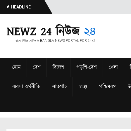
HEADLINE
NEWZ 24 নিউজ
২৪
বাংলা নিউজ পোর্টাল A BANGLA NEWS PORTAL FOR 24×7
হোম
দেশ
বিদেশ
পড়শি-দেশ
খেলা
ব্যবসা-অর্থনীতি
সাতপাঁচ
স্বাস্থ্য
পশ্চিমবঙ্গ
উত