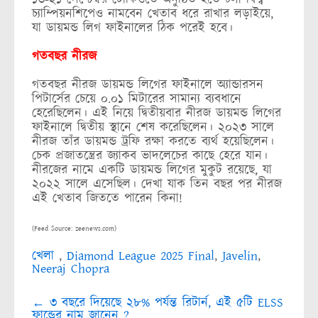
চ্যাম্পিয়নশিপেও নামবেন খেতাব ধরে রাখার লড়াইয়ে,
যা ডায়মন্ড লিগ ফাইনালের ঠিক পরেই হবে।
গতবছর নীরজ
গতবছর নীরজ ডায়মন্ড লিগের ফাইনালে অ্যান্ডারসন
পিটার্সের চেয়ে ০.০১ মিটারের সামান্য ব্যবধানে
হেরেছিলেন। এই নিয়ে দ্বিতীয়বার নীরজ ডায়মন্ড লিগের
ফাইনালে দ্বিতীয় স্থানে শেষ করেছিলেন। ২০২৩ সালে
নীরজ তাঁর ডায়মন্ড ট্রফি রক্ষা করতে ব্যর্থ হয়েছিলেন।
চেক প্রজাতন্ত্রের জ্যাকব ভাদলেচের কাছে হেরে যান।
নীরজের নামে একটি ডায়মন্ড লিগের মুকুট রয়েছে, যা
২০২২ সালে এসেছিল। দেখা যাক তিন বছর পর নীরজ
এই খেতাব জিততে পারেন কিনা!
(Feed Source: zeenews.com)
খেলা
,
Diamond League 2025 Final
,
Javelin
,
Neeraj Chopra
Post
←
৩ বছরে দিয়েছে ২৮% পর্যন্ত রিটার্ন, এই ৫টি ELSS
navigation
ফান্ডের নাম জানেন ?