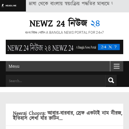
দ অন্য ভাষা থেকে বাংলায় স্বয়ংক্রিয় পদ্ধতির মাধ্যমে অনুদিত, তাই ভাষান
HEADLINE
NEWZ 24 নিউজ
২৪
বাংলা নিউজ পোর্টাল A BANGLA NEWS PORTAL FOR 24×7
Menu
Neeraj Chopra: আবার-বারবার, স্রেফ একটাই নাম নীরজ,
ইতিহাস লেখা যাঁর রুটিন…