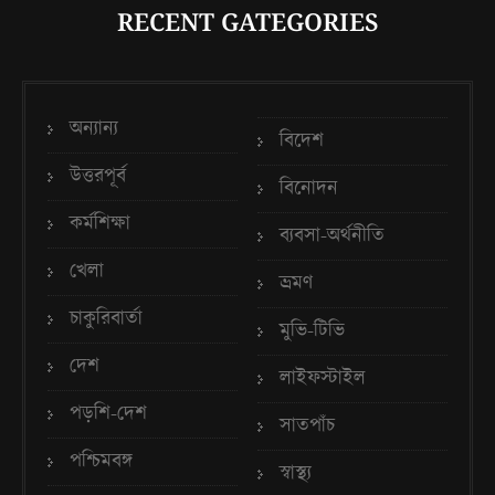
RECENT GATEGORIES
অন্যান্য
বিদেশ
উত্তরপূর্ব
বিনোদন
কর্মশিক্ষা
ব্যবসা-অর্থনীতি
খেলা
ভ্রমণ
চাকুরিবার্তা
মুভি-টিভি
দেশ
লাইফস্টাইল
পড়শি-দেশ
সাতপাঁচ
পশ্চিমবঙ্গ
স্বাস্থ্য