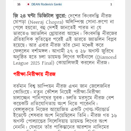
জ়ি ২৪ ঘণ্টা ডিজিটাল ব্যুরো:
দেশের কিংবদন্তি নীরজ
চোপড়া (Neeraj Chopra) অলিম্পিক্স সোনা-রুপো না
পেলে হয়তো, বহু দেশই জানতেই পারত না যে
ভারতেও জ্যাভলিন থ্রোয়াররা আছেন। কিংবদন্তি নীরজের
ঐতিহাসিক কৃতিত্বের পরেই এই ভারতে জ্যাভলিন বিপ্লব
হয়েছে। আর এবার নীরজ তাঁর চেনা মঞ্চেই করে
ফেললেন বর্শামঙ্গল। আগামী ২৭ ও ২৮ অগস্ট জুরিখে
অনুষ্ঠিত হতে চলা ডায়মন্ড লিগের ফাইনালে (Diamond
League 2025 Final) কোয়ালিফাই করলেন নীরজ।
পরীক্ষা-নিরীক্ষায় নীরজ
বর্তমান বিশ্ব চ্যাম্পিয়ন নীরজ এখন জান জেলেজনির
কোচিংয়ে। নতুন কৌশল নিয়েই পরীক্ষা-নিরীক্ষা
চালাচ্ছেন পানিপথের যুবক। চলতি মরসুমে নীরজ বেশ
কয়েকটি প্রতিযোগিতায় অংশ নিতে পারেননি।
বেঙ্গালুরুতে নিজের আয়োজিত একটি গোল্ড-স্ট্যান্ডার্ড
ইভেন্টে শেষবার অংশ নিয়েছিলেন তিনি। নীরজ গত ১৬
অগস্ট পোল্যান্ডের সিলেসিয়ায় ডায়মন্ড লিগের অংশ
নেননি। যেখানে তাঁর পাকিস্তানের আরশাদ নাদিমের