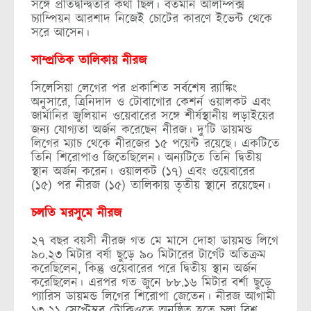
সঙ্গে প্রতিদ্বন্দ্বিতার কথা ছিল। বর্তমান অলিম্পিক্স
চ্যাম্পিয়ন আরশাদ নিজেই চোটের কারণে ইভেন্ট থেকে
সরে আসেন।
সাম্প্রতিক তালিকায় নীরজ
সিলেসিয়া লেগের পর প্রকাশিত সর্বশেষ র‍্যাঙ্কিং
অনুসারে, ত্রিনিদাদ ও টোবাগোর কেশর্ন ওয়ালকট এবং
জার্মানির জুলিয়ান ওয়েবারের সঙ্গে শীর্ষস্থানীয় লড়াইয়ের
জন্য যোগ্যতা অর্জন করেছেন নীরজ। দু’টি ডায়মন্ড
লিগের ম্যাচ থেকে নীরজের ১৫ পয়েন্ট রয়েছে। একটিতে
তিনি শিরোপাও জিতেছিলেন। অন্যটিতে তিনি দ্বিতীয়
স্থান অর্জন করেন। ওয়ালকট (১৭) এবং ওয়েবারের
(১৫) পর নীরজ (১৫) তালিকায় তৃতীয় স্থানে রয়েছেন।
চলতি মরসুমে নীরজ
২৭ বছর বয়সী নীরজ গত মে মাসে দোহা ডায়মন্ড লিগে
৯০.২৩ মিটার বর্ষা ছুড়ে ৯০ মিটারের টার্গেট অতিক্রম
করেছিলেন, কিন্তু ওয়েবারের পরে দ্বিতীয় স্থান অর্জন
করেছিলেন। এরপর গত জুনে ৮৮.১৬ মিটার বর্শা ছুড়ে
প্যারিস ডায়মন্ড লিগের শিরোপা জেতেন। নীরজ আগামী
১৩-২১ সেপ্টেম্বর টোকিওতে অনুষ্ঠিত হতে চলা বিশ্ব