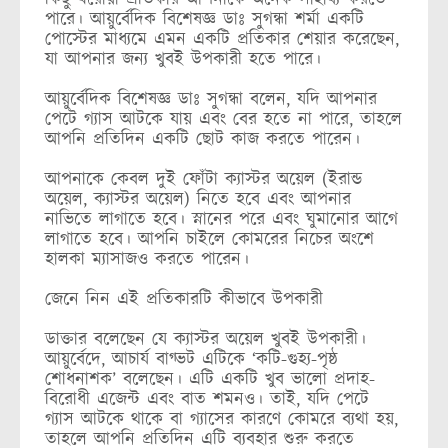
পারে। আয়ুর্বেদিক বিশেষজ্ঞ ডাঃ সুগন্ধা শর্মা একটি
পোস্টের মাধ্যমে এমন একটি প্রতিকার শেয়ার করেছেন,
যা আপনার জন্য খুবই উপকারী হতে পারে।
আয়ুর্বেদিক বিশেষজ্ঞ ডাঃ সুগন্ধা বলেন, যদি আপনার
পেটে গ্যাস আটকে যায় এবং বের হতে না পারে, তাহলে
আপনি প্রতিদিন একটি ছোট কাজ করতে পারেন।
আপনাকে কেবল দুই ফোঁটা ক্যাস্টর অয়েল (ইরান্ড
অয়েল, ক্যাস্টর অয়েল) নিতে হবে এবং আপনার
নাভিতে লাগাতে হবে। স্নানের পরে এবং ঘুমানোর আগে
লাগাতে হবে। আপনি চাইলে কোমরের নিচের অংশে
হালকা ম্যাসাজও করতে পারেন।
জেনে নিন এই প্রতিকারটি কীভাবে উপকারী
ডাক্তার বলেছেন যে ক্যাস্টর অয়েল খুবই উপকারী।
আয়ুর্বেদে, আচার্য বাগ্ভট এটিকে ‘কটি-গুহ্য-পৃষ্ঠ
শোধনাশক’ বলেছেন। এটি একটি খুব ভালো প্রদাহ-
বিরোধী এজেন্ট এবং বাত শমনও। তাই, যদি পেটে
গ্যাস আটকে থাকে বা গ্যাসের কারণে কোমরে ব্যথা হয়,
তাহলে আপনি প্রতিদিন এটি ব্যবহার শুরু করতে