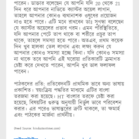
পারেন। ডাক্তার বলেছেন যে আপনি যদি 20 থেকে 21
দিন ধরে আপনার নাভিতে ক্যাস্টর অয়েল লাগান,
তাহলে আপনার কোনও ব্যথানাশক ওষুধের প্রয়োজন
নাও হতে পারে। এটি মনে রাখবেন ডাঃ সুগন্ধা বলেছেন
যে ক্যাস্টর অয়েলের প্রভাব গরম। এমন পরিস্থিতিতে,
যদি আপনার পেটে তাপ থাকে বা শরীরে প্রচুর তাপ
থাকে, তাহলে সমস্যা হতে পারে। অতএব, প্রথম কয়েক
দিন খুব হালকা তেল লাগান এবং লক্ষ্য করুন যে
আপনার কোনও সমস্যা হচ্ছে কিনা। যদি কোনও সমস্যা
না থাকে তবে আপনি এই ঘরোয়া প্রতিকারটি ক্রমাগত
চেষ্টা করে দেখতে পারেন, আপনি খুব ভাল ফলাফল
পাবেন।
পাঠকদের প্রতি: প্রতিবেদনটি প্রাথমিক ভাবে অন্য ভাষায়
প্রকাশিত। স্বয়ংক্রিয় পদ্ধতির মাধ্যমে এটির বাংলা
তরজমা করা হয়েছে। HT বাংলার তরফে চেষ্টা করা
হয়েছে, বিষয়টির গুরুত্ব অনুযায়ী নির্ভুল ভাবে পরিবেশন
করার। এর পরেও ভাষান্তরের ত্রুটি থাকলে, তা ক্ষমার্হ
এবং পাঠকের মার্জনা প্রার্থনীয়।
(Feed Source: hindustantimes.com)