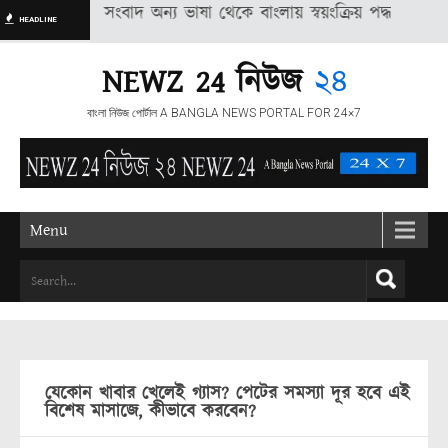
বেশ কিছু সংবাদ অন্য ভাষা থেকে বাংলায় স্বয়ংক্রিয় পদ্ধতির মাধ্যমে অনু
HEADLINE
NEWZ 24 নিউজ
২৪
বাংলা নিউজ পোর্টাল A BANGLA NEWS PORTAL FOR 24×7
Menu
যেকোন খাবার খেলেই গ্যাস? পেটের সমস্যা দূর হবে এই
বিশেষ মাসাজে, কীভাবে করবেন?