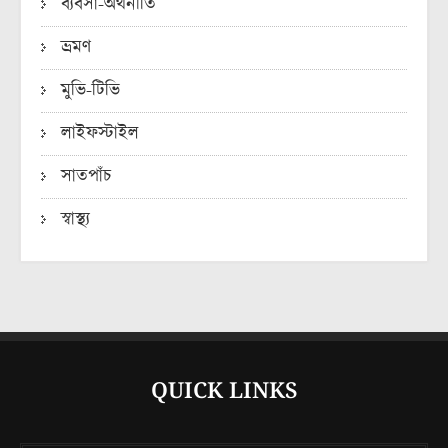
ব্যবসা-অর্থনীতি
ভ্রমণ
মুভি-টিভি
লাইফস্টাইল
সাতপাঁচ
স্বাস্থ্য
QUICK LINKS