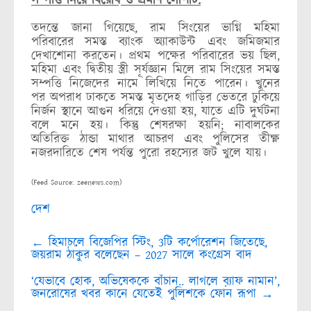
সম্পত্তি নিয়ে বিরোধ ও প্রমাণ লোপাট:
তদন্তে জানা গিয়েছে, রাম সিংয়ের ভাগ্নি মহিমা
পরিবারের সমস্ত ব্যাংক অ্যাকাউন্ট এবং জমিজমার
দেখাশোনা করতেন। প্রথম পক্ষের পরিবারের ভয় ছিল,
মহিমা এবং দ্বিতীয় স্ত্রী সূর্যজ্ঞান মিলে রাম সিংয়ের সমস্ত
সম্পত্তি নিজেদের নামে লিখিয়ে নিতে পারেন। খুনের
পর অপরাধ ঢাকতে সমস্ত মৃতদেহ গাড়ির ভেতরে ঢুকিয়ে
নির্জন স্থানে আগুন ধরিয়ে দেওয়া হয়, যাতে এটি দুর্ঘটনা
বলে মনে হয়। কিন্তু শেষরক্ষা হয়নি; নাবালকের
অতিরিক্ত ঠান্ডা মাথার আচরণ এবং পুলিসের তীক্ষ্ণ
নজরদারিতে শেষ পর্যন্ত পুরো রহস্যের জট খুলে যায়।
(Feed Source: zeenews.com)
দেশ
Post
←
হিমাচলে বিজেপির স্টিং, 3টি কর্পোরেশন জিতেছে,
navigation
জয়রাম ঠাকুর বলেছেন – 2027 সালে কংগ্রেস বাদ
‘যেভাবে হোক, অভিষেককে বাঁচান.. লাগলে ব়্যাফ নামান’,
জনরোষের খবর কানে যেতেই পুলিশকে ফোন রূপা
→