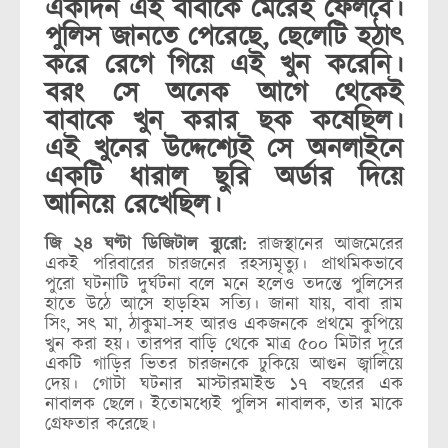
একদিন এই বাবাকে মেরেই ফেলবে।
পুলিস জানতে পেরেছে, ছেলেটি হঠাৎ
করে রেগে গিয়ে এই খুন করেনি।
বরং সে অনেক আগে থেকেই
বাবাকে খুন করার ছক কষেছিল।
এই খুনের উদ্দেশ্যেই সে অনলাইনে
একটি ধারাল ছুরি অর্ডার দিয়ে
আনিয়ে রেখেছিল।
জি ২৪ ঘণ্টা ডিজিটাল ব্যুরো:
রাজস্থানের আজমেরের
একই পরিবারের চারজনের রহস্যমৃত্যু। প্রাথমিকভাবে
পুরো ঘটনাটি দুর্ঘটনা বলে মনে হলেও তদন্তে পুলিসের
হাতে উঠে আসে হাড়হিম সত্যি। জানা যায়, বাবা রাম
সিং, সত্‍ মা, ঠাকুমা-সহ আরও একজনকে প্রথমে কুপিয়ে
খুন করা হয়। তারপর বাড়ি থেকে মাত্র ৫০০ মিটার দূরে
একটি গাড়ির ভিতর চারজনকে ঢুকিয়ে আগুন জ্বালিয়ে
দেয়। গোটা ঘটনার মাস্টারমাইন্ড ১৭ বছরের এক
নাবালক ছেলে। ইতোমধ্যেই পুলিস নাবালক, তার মাকে
গ্রেফতার করেছে।