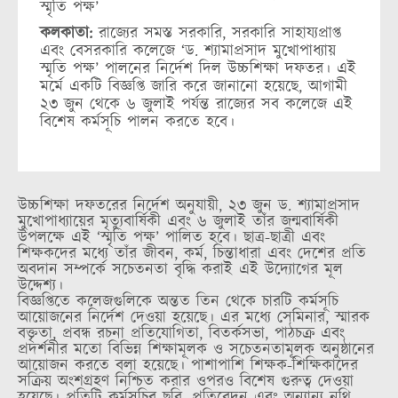
স্মৃতি পক্ষ’
কলকাতা:
রাজ্যের সমস্ত সরকারি, সরকারি সাহায্যপ্রাপ্ত
এবং বেসরকারি কলেজে ‘ড. শ্যামাপ্রসাদ মুখোপাধ্যায়
স্মৃতি পক্ষ’ পালনের নির্দেশ দিল উচ্চশিক্ষা দফতর। এই
মর্মে একটি বিজ্ঞপ্তি জারি করে জানানো হয়েছে, আগামী
২৩ জুন থেকে ৬ জুলাই পর্যন্ত রাজ্যের সব কলেজে এই
বিশেষ কর্মসূচি পালন করতে হবে।
উচ্চশিক্ষা দফতরের নির্দেশ অনুযায়ী, ২৩ জুন ড. শ্যামাপ্রসাদ
মুখোপাধ্যায়ের মৃত্যুবার্ষিকী এবং ৬ জুলাই তাঁর জন্মবার্ষিকী
উপলক্ষে এই ‘স্মৃতি পক্ষ’ পালিত হবে। ছাত্র-ছাত্রী এবং
শিক্ষকদের মধ্যে তাঁর জীবন, কর্ম, চিন্তাধারা এবং দেশের প্রতি
অবদান সম্পর্কে সচেতনতা বৃদ্ধি করাই এই উদ্যোগের মূল
উদ্দেশ্য।
বিজ্ঞপ্তিতে কলেজগুলিকে অন্তত তিন থেকে চারটি কর্মসূচি
আয়োজনের নির্দেশ দেওয়া হয়েছে। এর মধ্যে সেমিনার, স্মারক
বক্তৃতা, প্রবন্ধ রচনা প্রতিযোগিতা, বিতর্কসভা, পাঠচক্র এবং
প্রদর্শনীর মতো বিভিন্ন শিক্ষামূলক ও সচেতনতামূলক অনুষ্ঠানের
আয়োজন করতে বলা হয়েছে। পাশাপাশি শিক্ষক-শিক্ষিকাদের
সক্রিয় অংশগ্রহণ নিশ্চিত করার ওপরও বিশেষ গুরুত্ব দেওয়া
হয়েছে। প্রতিটি কর্মসূচির ছবি, প্রতিবেদন এবং অন্যান্য নথি