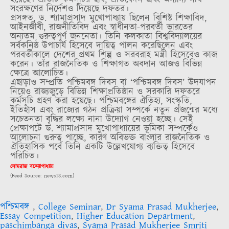
সংরক্ষণের নির্দেশও দিয়েছে দফতর।
প্রসঙ্গত, ড. শ্যামাপ্রসাদ মুখোপাধ্যায় ছিলেন বিশিষ্ট শিক্ষাবিদ,
আইনজীবী, রাজনীতিবিদ এবং স্বাধীনতা-পরবর্তী ভারতের
অন্যতম গুরুত্বপূর্ণ জননেতা। তিনি কলকাতা বিশ্ববিদ্যালয়ের
সর্বকনিষ্ঠ উপাচার্য হিসেবে দায়িত্ব পালন করেছিলেন এবং
পরবর্তীকালে দেশের প্রথম শিল্প ও সরবরাহ মন্ত্রী হিসেবেও কাজ
করেন। তাঁর রাজনৈতিক ও শিক্ষাগত অবদান আজও বিভিন্ন
ক্ষেত্রে আলোচিত।
এছাড়াও সম্প্রতি পশ্চিমবঙ্গ দিবস বা ‘পশ্চিমবঙ্গ দিবস’ উদযাপন
নিয়েও রাজ্যজুড়ে বিভিন্ন শিক্ষাপ্রতিষ্ঠান ও সরকারি দফতরে
কর্মসূচি গ্রহণ করা হয়েছে। পশ্চিমবঙ্গের ঐতিহ্য, সংস্কৃতি,
ইতিহাস এবং রাজ্যের গঠন প্রক্রিয়া সম্পর্কে নতুন প্রজন্মের মধ্যে
সচেতনতা বৃদ্ধির লক্ষ্যে নানা উদ্যোগ নেওয়া হচ্ছে। সেই
প্রেক্ষাপটে ড. শ্যামাপ্রসাদ মুখোপাধ্যায়ের ভূমিকা সম্পর্কেও
আলোচনা গুরুত্ব পাচ্ছে, কারণ অবিভক্ত বাংলার রাজনৈতিক ও
ঐতিহাসিক পর্বে তিনি একটি উল্লেখযোগ্য ব্যক্তিত্ব হিসেবে
পরিচিত।
সোমরাজ বন্দ্যোপাধ্যায়
(Feed Source: news18.com)
পশ্চিমবঙ্গ
,
College Seminar
,
Dr Syama Prasad Mukherjee
,
Essay Competition
,
Higher Education Department
,
paschimbanga divas
,
Syama Prasad Mukherjee Smriti