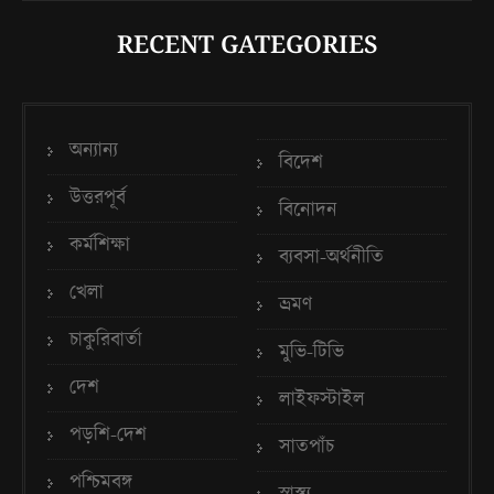
RECENT GATEGORIES
অন্যান্য
বিদেশ
উত্তরপূর্ব
বিনোদন
কর্মশিক্ষা
ব্যবসা-অর্থনীতি
খেলা
ভ্রমণ
চাকুরিবার্তা
মুভি-টিভি
দেশ
লাইফস্টাইল
পড়শি-দেশ
সাতপাঁচ
পশ্চিমবঙ্গ