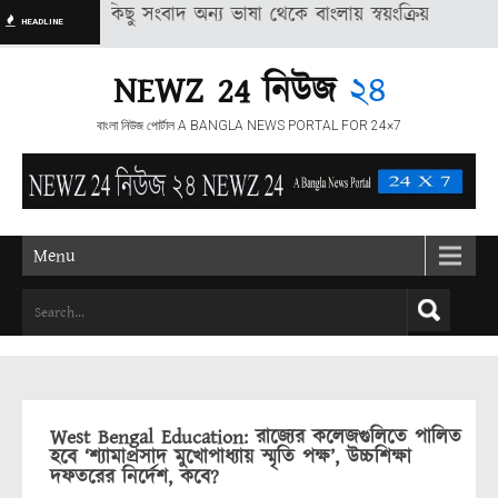
শিত বেশ কিছু সংবাদ অন্য ভাষা থেকে বাংলায় স্বয়ংক্রিয় পদ্ধতির মাধ্যমে
HEADLINE
NEWZ 24 নিউজ
২৪
বাংলা নিউজ পোর্টাল A BANGLA NEWS PORTAL FOR 24×7
Menu
West Bengal Education: রাজ্যের কলেজগুলিতে পালিত
হবে ‘শ্যামাপ্রসাদ মুখোপাধ্যায় স্মৃতি পক্ষ’, উচ্চশিক্ষা
দফতরের নির্দেশ, কবে?