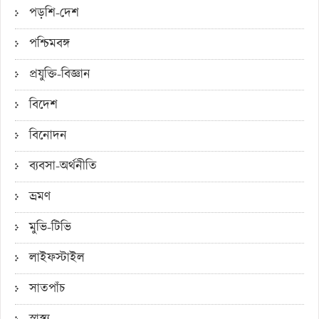
পড়শি-দেশ
পশ্চিমবঙ্গ
প্রযুক্তি-বিজ্ঞান
বিদেশ
বিনোদন
ব্যবসা-অর্থনীতি
ভ্রমণ
মুভি-টিভি
লাইফস্টাইল
সাতপাঁচ