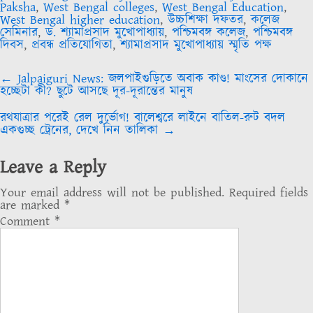
Paksha
,
West Bengal colleges
,
West Bengal Education
,
West Bengal higher education
,
উচ্চশিক্ষা দফতর
,
কলেজ
সেমিনার
,
ড. শ্যামাপ্রসাদ মুখোপাধ্যায়
,
পশ্চিমবঙ্গ কলেজ
,
পশ্চিমবঙ্গ
দিবস
,
প্রবন্ধ প্রতিযোগিতা
,
শ্যামাপ্রসাদ মুখোপাধ্যায় স্মৃতি পক্ষ
Post
←
Jalpaiguri News: জলপাইগুড়িতে অবাক কাণ্ড! মাংসের দোকানে
navigation
হচ্ছেটা কী? ছুটে আসছে দূর-দূরান্তের মানুষ
রথযাত্রার পরেই রেল দুর্ভোগ! বালেশ্বরে লাইনে বাতিল-রুট বদল
একগুচ্ছ ট্রেনের, দেখে নিন তালিকা
→
Leave a Reply
Your email address will not be published.
Required fields
are marked
*
Comment
*