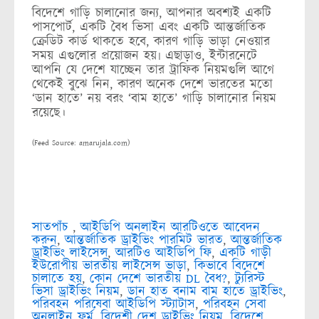
বিদেশে গাড়ি চালানোর জন্য, আপনার অবশ্যই একটি
পাসপোর্ট, একটি বৈধ ভিসা এবং একটি আন্তর্জাতিক
ক্রেডিট কার্ড থাকতে হবে, কারণ গাড়ি ভাড়া নেওয়ার
সময় এগুলোর প্রয়োজন হয়৷ এছাড়াও, ইন্টারনেটে
আপনি যে দেশে যাচ্ছেন তার ট্রাফিক নিয়মগুলি আগে
থেকেই বুঝে নিন, কারণ অনেক দেশে ভারতের মতো
‘ডান হাতে’ নয় বরং ‘বাম হাতে’ গাড়ি চালানোর নিয়ম
রয়েছে।
(Feed Source: amarujala.com)
সাতপাঁচ
,
আইডিপি অনলাইন আরটিওতে আবেদন
করুন
,
আন্তর্জাতিক ড্রাইভিং পারমিট ভারত
,
আন্তর্জাতিক
ড্রাইভিং লাইসেন্স
,
আরটিও আইডিপি ফি
,
একটি গাড়ী
ইউরোপীয় ভারতীয় লাইসেন্স ভাড়া
,
কিভাবে বিদেশে
চালাতে হয়
,
কোন দেশে ভারতীয় DL বৈধ?
,
ট্যুরিস্ট
ভিসা ড্রাইভিং নিয়ম
,
ডান হাত বনাম বাম হাতে ড্রাইভিং
,
পরিবহন পরিষেবা আইডিপি স্ট্যাটাস
,
পরিবহন সেবা
অনলাইন ফর্ম
,
বিদেশী দেশ ড্রাইভিং নিয়ম
,
বিদেশে