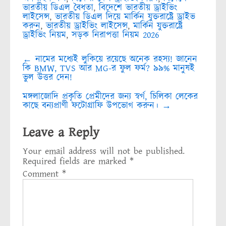
ভারতীয় ডিএল বৈধতা
,
বিদেশে ভারতীয় ড্রাইভিং
লাইসেন্স
,
ভারতীয় ডিএল দিয়ে মার্কিন যুক্তরাষ্ট্রে ড্রাইভ
করুন
,
ভারতীয় ড্রাইভিং লাইসেন্স
,
মার্কিন যুক্তরাষ্ট্রে
ড্রাইভিং নিয়ম
,
সড়ক নিরাপত্তা নিয়ম 2026
Post
←
নামের মধ্যেই লুকিয়ে রয়েছে অনেক রহস্য! জানেন
navigation
কি BMW, TVS আর MG-র ফুল ফর্ম? ৯৯% মানুষই
ভুল উত্তর দেন!
মঙ্গলাজোদি প্রকৃতি প্রেমীদের জন্য স্বর্গ, চিলিকা লেকের
কাছে বন্যপ্রাণী ফটোগ্রাফি উপভোগ করুন।
→
Leave a Reply
Your email address will not be published.
Required fields are marked
*
Comment
*