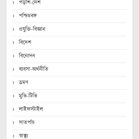
পড়শি-দেশ
পশ্চিমবঙ্গ
প্রযুক্তি-বিজ্ঞান
বিদেশ
বিনোদন
ব্যবসা-অর্থনীতি
ভ্রমণ
মুভি-টিভি
লাইফস্টাইল
সাতপাঁচ
স্বাস্থ্য