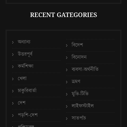
RECENT GATEGORIES
অন্যান্য
বিদেশ
উত্তরপূর্ব
বিনোদন
কর্মশিক্ষা
ব্যবসা-অর্থনীতি
খেলা
ভ্রমণ
চাকুরিবার্তা
মুভি-টিভি
দেশ
লাইফস্টাইল
পড়শি-দেশ
সাতপাঁচ