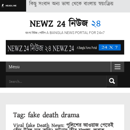
কাশিত বেশ কিছু সংবাদ অন্য ভাষা থেকে বাংলায় স্বয়ংক্রিয় পদ্ধতির মাধ্যম
HEADLINE
NEWZ 24 নিউজ
২৪
বাংলা নিউজ পোর্টাল A BANGLA NEWS PORTAL FOR 24×7
Menu
Tag: fake death drama
Viral fake Death News: পুলিশের আওয়াজ পেতেই