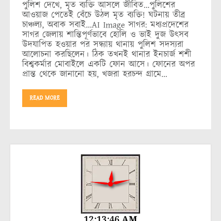
পুলিশ দেখে, মৃত ব্যক্তি আসলে জীবিত…পুলিশের
আওয়াজ পেতেই বেঁচে উঠল মৃত ব্যক্তি! ঘটনায় তীব্র
চাঞ্চল্য, অবাক সবাই…AI Image সাগর: মধ্যপ্রদেশের
সাগর জেলায় শান্তিপূর্ণভাবে হোলি ও ভাই দুজ উৎসব
উদযাপিত হওয়ার পর সন্ধ্যায় থানায় পুলিশ সদস্যরা
আলোচনা করছিলেন। ঠিক তখনই থানার ইনচার্জ শশী
বিশ্বকর্মার মোবাইলে একটি ফোন আসে। ফোনের অপর
প্রান্ত থেকে জানানো হয়, খজরা হরচন্দ গ্রামে…
READ MORE
12:13:47 AM