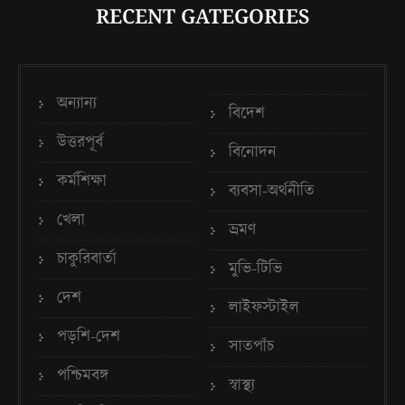
RECENT GATEGORIES
অন্যান্য
বিদেশ
উত্তরপূর্ব
বিনোদন
কর্মশিক্ষা
ব্যবসা-অর্থনীতি
খেলা
ভ্রমণ
চাকুরিবার্তা
মুভি-টিভি
দেশ
লাইফস্টাইল
পড়শি-দেশ
সাতপাঁচ
পশ্চিমবঙ্গ
স্বাস্থ্য