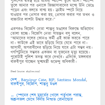
পুলিশের দ্বারস্থ হয়ে আমরা ক্য়াম্পে তুলে আনি। ক্য়াম্পে
তুলে আনার পর ওনাকে জিজ্ঞাসাবাদের মধ্য়ে উনি ভেঙে
পড়েন এবং বলতে বাধ্য় হয়। ক্রাইম স্পটে নিয়ে
যাওয়ার পর প্রেসার করা হয়, প্রেসার করার পর তখন ও
বাচ্চাটার লাশটা উদ্ধার করে।”
এরপরও বিজেপি নেতা শান্তনু মণ্ডলের বিরুদ্ধে অভিযোগ
তোলা হচ্ছে। বিজেপি নেতা সায়ন্তন বসু বলেন,
“আমাদের দলের কোনও কর্মী এই কাজ করতে পারে
না। কাউকে এই ভাবে ছড়িয়ে নিয়ে যেতে পারে না।
আসামী, অপরাধীদের ছড়িয়ে নিয়ে যাবে এটা সম্ভব নয়।
গণপিটুনিতে সম্ভবত একজন বা দুজনের মৃত্যু হয়েছে।
পুরোটাই পুলিশ তদন্ত করে দেখবে। এদিকে, মঙ্গলবার
বারুইপুর যাচ্ছেন মুখ্য়মন্ত্রী শুভেন্দু অধিকারী।
(Feed Source: abplive.com)
দেশ
,
Baruipur Case
,
BJP
,
Santanu Mondal
,
বারুইপুর
,
বিজেপি
,
শান্তনু মণ্ডল
Post
←
স্পেনের শেষ মুহূর্তের গোলে পর্তুগাল পরাস্ত,
navigation
অশ্রুসজল চোখে বিদায় নিষ্প্রভ রোনাল্ডোর