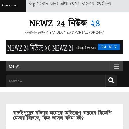
শিত বেশ কিছু সংবাদ অন্য ভাষা থেকে বাংলায় স্বয়ংক্রিয় পদ্ধতির মাধ্যমে 
HEADLINE
NEWZ 24 নিউজ
২৪
বাংলা নিউজ পোর্টাল A BANGLA NEWS PORTAL FOR 24×7
Menu
বারুইপুরের ঘটনায় অনেকে অভিযোগ করছেন বিজেপি
নেতার বিরুদ্ধে, কিন্তু আসল ঘটনা কী?