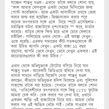
যাচ্ছেন শান্তনু মণ্ডল। এখানে তাঁকে বলতে শোনা যায়,
“কাল আমার ফেসবুকে একটা মেয়ের মিসিংয়ের জন্য়
পোস্ট করেছিলাম। আজ একটা আসামীকে প্রথমে জেরা
করার জন্য় ধরা হয়েছিল। জিজ্ঞাসাবাদ করার পরে
অনেক তৎপরতার সঙ্গে ওকে নিয়ে স্পটে এসেছিলাম।
মর্মান্তিক ঘটনা বাচ্চাটাকে নৃশংসভাবে ** করে, মার্ডার
করেছে। বাড়ির লোক ক্ষিপ্ত হয়ে ওকে মেরে ফেলতে
চাইছিল। পালিয়েছে ওখান থেকে। এই অবস্থা দেখুন।
ওকে ধরেছি। এরকম সমাজের কীট-পতঙ্গগুলোকে কী
করা উচিত আপনি দেখুন। একটা বাচ্চা ১২ বছর
বয়সের, আপনি ভেবে দেখুন, ভেবে দেখুন একবার। এই
জানোয়ারগুলোর কী করা উচিত।”
এখান থেকে অভিযুক্তকে টোটোয় বসিয়ে নিয়ে যান
শান্তনু মণ্ডল। আরেকটি ভিডিওতে ছবিতে দেখা যায়,
থানার সামনে দাঁড়িয়ে বিজেপি নেতা শান্তনু মণ্ডল
বলছেন, কীভাবে অভিযুক্তর হদিশ মিলেছে এবং পুলিশের
সাহায্য়ে তাঁকে ধরা হয়েছে। সেখানে তাঁকে বলতে শোনা
যায়, “প্রতিবেশীদের তৎপরতার সঙ্গে কিছু CCTV ফুটেজ
আমরা চেক করি। চেক করার পর দেখা যায়, ওখানে
একজন ব্য়ক্তি ওই বাচ্চাটাকে নিয়ে যায়। আমরা খোঁজ
করার পর ওই ব্য়ক্তির খোঁজ পাই। খোঁজ পাওয়ার পর