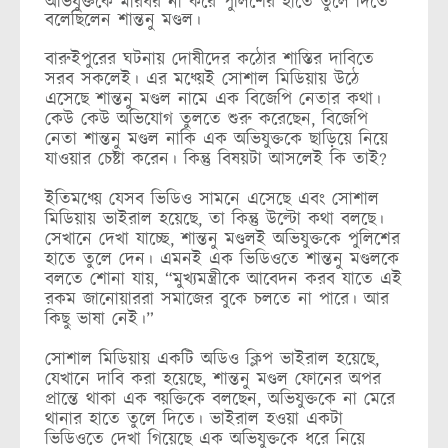
অভিযুক্তকে মারধর না করে পুলিশের হাতে তুলে দিতে
বলেছিলেন শান্তনু মণ্ডল।
বারুইপুরের ঘটনায় দোষীদের কঠোর শাস্তির দাবিতে
সরব সকলেই। এর মধ্য়েই সোশাল মিডিয়ায় উঠে
এসেছে শান্তনু মণ্ডল নামে এক বিজেপি নেতার কথা।
কেউ কেউ অভিযোগ তুলতে শুরু করেছেন, বিজেপি
নেতা শান্তনু মণ্ডল নাকি এক অভিযুক্তকে ছাড়িয়ে নিয়ে
যাওয়ার চেষ্টা করেন। কিন্তু বিষয়টা আসলেই কি তাই?
ইতিমধ্য়ে যেসব ভিডিও সামনে এসেছে এবং সোশাল
মিডিয়ায় ভাইরাল হয়েছে, তা কিন্তু উল্টো কথা বলছে।
সেখানে দেখা যাচ্ছে, শান্তনু মণ্ডলই অভিযুক্তকে পুলিশের
হাতে তুলে দেন। এমনই এক ভিডিওতে শান্তনু মণ্ডলকে
বলতে শোনা যায়, “মুখ্যমন্ত্রীকে আবেদন করব যাতে এই
রকম জানোয়াররা সমাজের বুকে চলতে না পারে। আর
কিছু ভাষা নেই।”
সোশাল মিডিয়ায় একটি অডিও ক্লিপ ভাইরাল হয়েছে,
যেখানে দাবি করা হয়েছে, শান্তনু মণ্ডল ফোনের অপর
প্রান্তে থাকা এক ব্য়ক্তিকে বলছেন, অভিযুক্তকে না মেরে
থানার হাতে তুলে দিতে। ভাইরাল হওয়া একটা
ভিডিওতে দেখা গিয়েছে এক অভিযুক্তকে ধরে নিয়ে